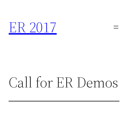
Saltar
al
ER 2017
contenido
Call for ER Demos